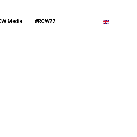
CW Media
#RCW22