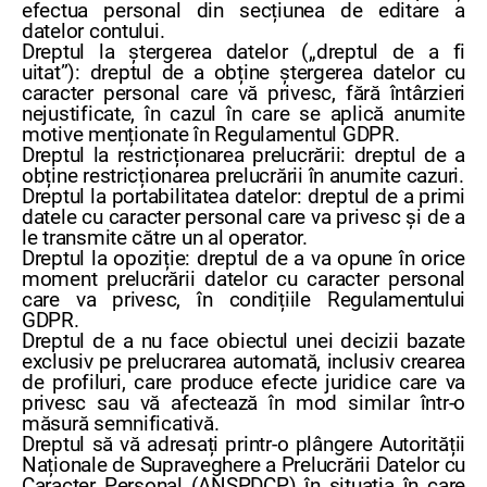
efectua personal din secțiunea de editare a
datelor contului.
Dreptul la ștergerea datelor („dreptul de a fi
uitat”): dreptul de a obține ștergerea datelor cu
caracter personal care vă privesc, fără întârzieri
nejustificate, în cazul în care se aplică anumite
motive menționate în Regulamentul GDPR.
Dreptul la restricționarea prelucrării: dreptul de a
obține restricționarea prelucrării în anumite cazuri.
Dreptul la portabilitatea datelor: dreptul de a primi
datele cu caracter personal care va privesc și de a
le transmite către un al operator.
Dreptul la opoziție: dreptul de a va opune în orice
moment prelucrării datelor cu caracter personal
care va privesc, în condițiile Regulamentului
GDPR.
Dreptul de a nu face obiectul unei decizii bazate
exclusiv pe prelucrarea automată, inclusiv crearea
de profiluri, care produce efecte juridice care va
privesc sau vă afectează în mod similar într-o
măsură semnificativă.
Dreptul să vă adresați printr-o plângere Autorității
Naționale de Supraveghere a Prelucrării Datelor cu
Caracter Personal (ANSPDCP) în situația în care