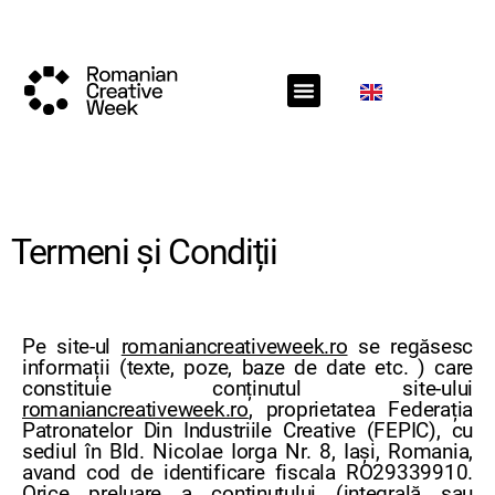
RCW Sections
Call for projects
RCW News
RCW Media
Termeni și Condiții
Pe site-ul
romaniancreativeweek.ro
se regăsesc
informații (texte, poze, baze de date etc. ) care
constituie conținutul site-ului
romaniancreativeweek.ro
, proprietatea Federația
Patronatelor Din Industriile Creative (FEPIC), cu
sediul în Bld. Nicolae Iorga Nr. 8, Iași, Romania,
avand cod de identificare fiscala RO29339910.
Orice preluare a conținutului (integrală sau