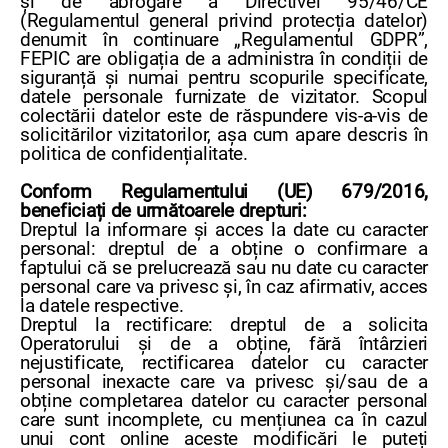
și de abrogare a Directivei 95/46/CE
(Regulamentul general privind protecția datelor)
denumit în continuare „Regulamentul GDPR”,
FEPIC are obligația de a administra în condiții de
siguranță și numai pentru scopurile specificate,
datele personale furnizate de vizitator. Scopul
colectării datelor este de răspundere vis-a-vis de
solicitărilor vizitatorilor, așa cum apare descris în
politica de confidențialitate.
Conform Regulamentului (UE) 679/2016,
beneficiați de următoarele drepturi:
Dreptul la informare și acces la date cu caracter
personal: dreptul de a obține o confirmare a
faptului că se prelucrează sau nu date cu caracter
personal care va privesc și, în caz afirmativ, acces
la datele respective.
Dreptul la rectificare: dreptul de a solicita
Operatorului și de a obține, fără întârzieri
nejustificate, rectificarea datelor cu caracter
personal inexacte care va privesc și/sau de a
obține completarea datelor cu caracter personal
care sunt incomplete, cu mențiunea ca în cazul
unui cont online aceste modificări le puteți