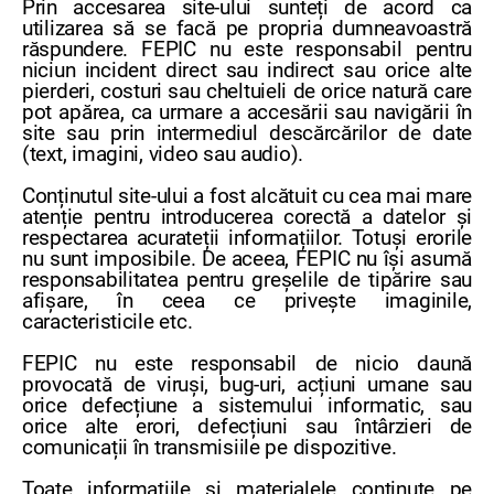
Prin accesarea site-ului sunteți de acord ca
utilizarea să se facă pe propria dumneavoastră
răspundere. FEPIC nu este responsabil pentru
niciun incident direct sau indirect sau orice alte
pierderi, costuri sau cheltuieli de orice natură care
pot apărea, ca urmare a accesării sau navigării în
site sau prin intermediul descărcărilor de date
(text, imagini, video sau audio).
Conținutul site-ului a fost alcătuit cu cea mai mare
atenție pentru introducerea corectă a datelor și
respectarea acurateții informațiilor. Totuși erorile
nu sunt imposibile. De aceea, FEPIC nu își asumă
responsabilitatea pentru greșelile de tipărire sau
afișare, în ceea ce privește imaginile,
caracteristicile etc.
FEPIC nu este responsabil de nicio daună
provocată de viruși, bug-uri, acțiuni umane sau
orice defecțiune a sistemului informatic, sau
orice alte erori, defecțiuni sau întârzieri de
comunicații în transmisiile pe dispozitive.
Toate informațiile și materialele conținute pe