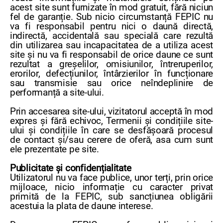
acest site sunt furnizate în mod gratuit, fără niciun
fel de garanție. Sub nicio circumstanță FEPIC nu
va fi responsabil pentru nici o daună directă,
indirectă, accidentală sau specială care rezultă
din utilizarea sau incapacitatea de a utiliza acest
site și nu va fi responsabil de orice daune ce sunt
rezultat a greșelilor, omisiunilor, întreruperilor,
erorilor, defecțiunilor, întârzierilor în funcționare
sau transmisie sau orice neîndeplinire de
performanță a site-ului.
Prin accesarea site-ului, vizitatorul acceptă în mod
expres și fără echivoc, Termenii și condițiile site-
ului și condițiile în care se desfășoară procesul
de contact și/sau cerere de oferă, asa cum sunt
ele prezentate pe site.
Publicitate și confidențialitate
Utilizatorul nu va face publice, unor terți, prin orice
mijloace, nicio informație cu caracter privat
primită de la FEPIC, sub sancțiunea obligării
acestuia la plata de daune interese.