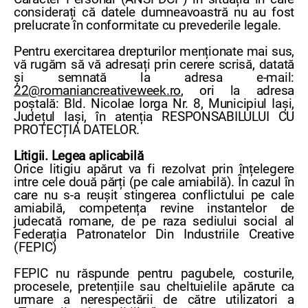
considerați că datele dumneavoastră nu au fost
prelucrate în conformitate cu prevederile legale.
Pentru exercitarea drepturilor menționate mai sus,
vă rugăm să vă adresați prin cerere scrisă, datată
și semnată la adresa e-mail:
22@romaniancreativeweek.ro
, ori la adresa
poștală: Bld. Nicolae Iorga Nr. 8, Municipiul Iași,
Județul Iași, în atenția RESPONSABILULUI CU
PROTECȚIA DATELOR.
Litigii. Legea aplicabilă
Orice litigiu apărut va fi rezolvat prin înțelegere
intre cele două părți (pe cale amiabilă). În cazul în
care nu s-a reușit stingerea conflictului pe cale
amiabilă, competența revine instantelor de
judecată romane, de pe raza sediului social al
Federația Patronatelor Din Industriile Creative
(FEPIC)
FEPIC nu răspunde pentru pagubele, costurile,
procesele, pretențiile sau cheltuielile apărute ca
urmare a nerespectării de către utilizatori a