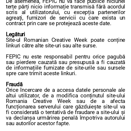
De asemenea, FEPIC nu va face publice niciunei
terțe părți nicio informație transmisă fără acordul
scris al utilizatorului, cu excepția partenerilor
agreați, furnizori de servicii cu care exista un
contract prin care se protejează aceste date.
Legături
Site-ul Romanian Creative Week poate conține
linkuri către alte site-uri sau alte surse.
FEPIC nu este responsabil pentru orice pagubă
sau pierdere cauzată sau presupusă a fi cauzată
de informațiile furnizate de site-urile sau sursele
spre care trimit aceste linkuri.
Fraudă
Orice încercare de a accesa datele personale ale
altui utilizator, de a modifica conținutul site-ului
Romania Creative Week sau de a afecta
funcționarea serverului care găzduiește site-ul va
fi considerată o tentativă de fraudare a site-ului și
va declanșa urmărirea penală împotriva autorului
sau autorilor acestor fapte.