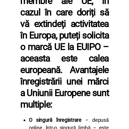
membre ale UE, în
cazul în care doriți să
vă extindeți activitatea
în Europa, puteți solicita
o marcă UE la EUIPO –
aceasta este calea
europeană. Avantajele
înregistrării unei mărci
a Uniunii Europene sunt
multiple:
O singură înregistrare
– depusă
online, într-o singură limbă – este