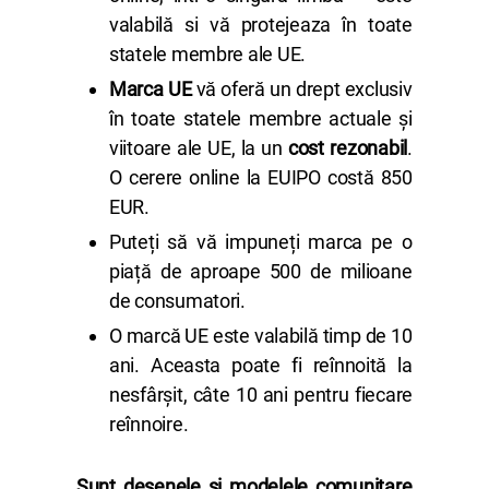
valabilă si vă protejeaza în toate
statele membre ale UE.
Marca UE
vă oferă un drept exclusiv
în toate statele membre actuale și
viitoare ale UE, la un
cost rezonabil
.
O cerere online la EUIPO costă 850
EUR.
Puteți să vă impuneți marca pe o
piață de aproape 500 de milioane
de consumatori.
O marcă UE este valabilă timp de 10
ani. Aceasta poate fi reînnoită la
nesfârșit, câte 10 ani pentru fiecare
reînnoire.
Sunt desenele și modelele comunitare