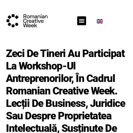
RCW Sections
Call for projects
RCW News
RCW Media
Zeci De Tineri Au Participat
La Workshop-Ul
Antreprenorilor, În Cadrul
Romanian Creative Week.
Lecții De Business, Juridice
Sau Despre Proprietatea
Intelectuală, Susținute De