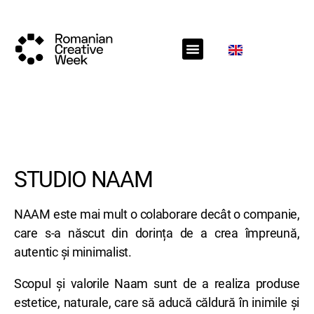
RCW Sections
Call for projects
RCW News
RCW Media
STUDIO NAAM
NAAM este mai mult o colaborare decât o companie,
care s-a născut din dorința de a crea împreună,
autentic și minimalist.
Scopul și valorile Naam sunt de a realiza produse
estetice, naturale, care să aducă căldură în inimile și