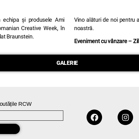
 echipa și produsele Ami
Vino alături de noi pentru 
 Romanian Creative Week, în
noastră.
lat Braunstein.
Eveniment cu vânzare – Ziln
GALERIE
 noutățile RCW