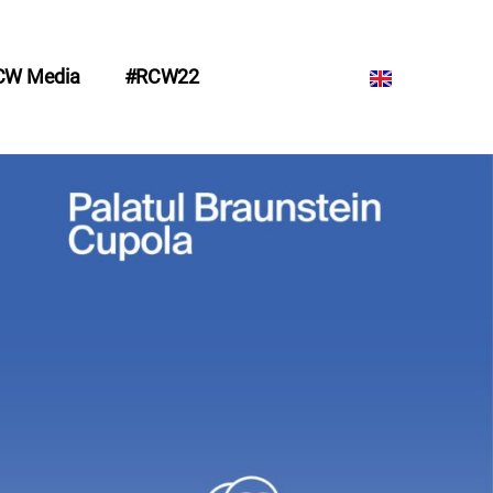
CW Media
#RCW22