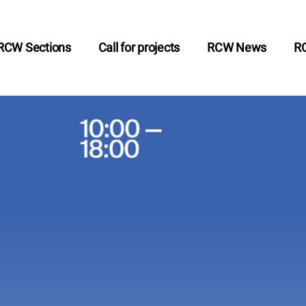
RCW Sections
Call for projects
RCW News
R