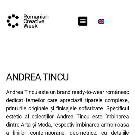
RCW Sections
Call for projects
RCW News
RCW Media
ANDREA TINCU
Andrea Tincu este un brand ready-to-wear românesc
dedicat femeilor care apreciază tiparele complexe,
printurile originale și finisajele sofisticate. Specificul
estetic al colecțiilor Andrea Tincu este îmbinarea
dintre Artă și Modă, respectiv îmbinarea armonioasă
a liniilor contemporane, geometrice, cu detaliile