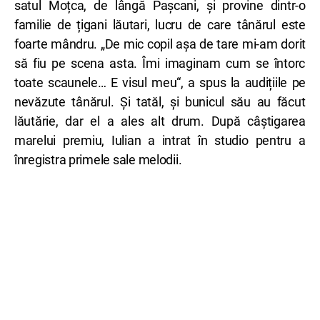
satul Moțca, de lângă Pașcani, și provine dintr-o
familie de țigani lăutari, lucru de care tânărul este
foarte mândru. „De mic copil așa de tare mi-am dorit
să fiu pe scena asta. Îmi imaginam cum se întorc
toate scaunele… E visul meu“, a spus la audițiile pe
nevăzute tânărul. Și tatăl, și bunicul său au făcut
lăutărie, dar el a ales alt drum. După câștigarea
marelui premiu, Iulian a intrat în studio pentru a
înregistra primele sale melodii.