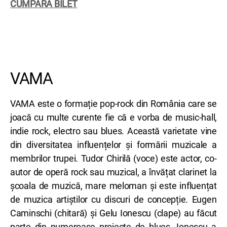
CUMPĂRĂ BILET
VAMA
VAMA este o formație pop-rock din România care se
joacă cu multe curente fie că e vorba de music-hall,
indie rock, electro sau blues. Această varietate vine
din diversitatea influențelor și formării muzicale a
membrilor trupei. Tudor Chirilă (voce) este actor, co-
autor de operă rock sau muzical, a învățat clarinet la
școala de muzică, mare meloman și este influențat
de muzica artiștilor cu discuri de concepție. Eugen
Caminschi (chitară) și Gelu Ionescu (clape) au făcut
parte din numeroase proiecte de blues. Ionescu a