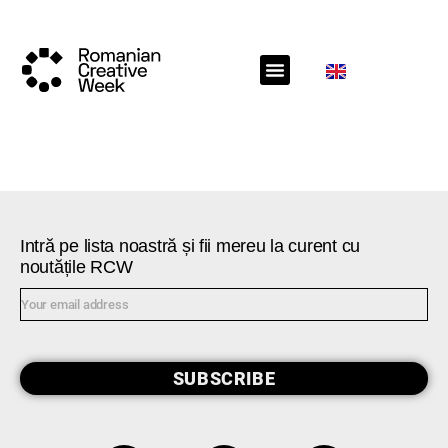
RCW Sections
Call for projects
RCW News
RCW Media
Intră pe lista noastră și fii mereu la curent cu
noutățile RCW
SUBSCRIBE