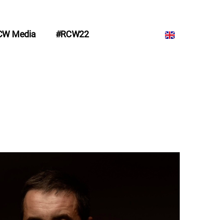
CW Media
#RCW22