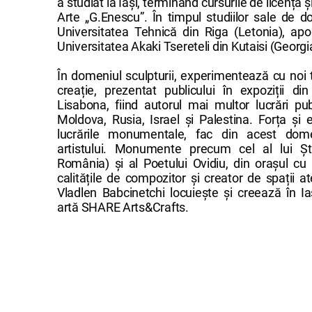
a studiat la Iași, terminând cursurile de licență 
Arte „G.Enescu”. În timpul studiilor sale de d
Universitatea Tehnică din Riga (Letonia), apo
Universitatea Akaki Tsereteli din Kutaisi (Georgi
În domeniul sculpturii, experimentează cu noi t
creație, prezentat publicului în expoziții din
Lisabona, fiind autorul mai multor lucrări pub
Moldova, Rusia, Israel și Palestina. Forța și
lucrările monumentale, fac din acest dome
artistului. Monumente precum cel al lui Ș
România) și al Poetului Ovidiu, din orașul cu
calitățile de compozitor și creator de spații a
Vladlen Babcinetchi locuiește și creează în I
artă SHARE Arts&Crafts.