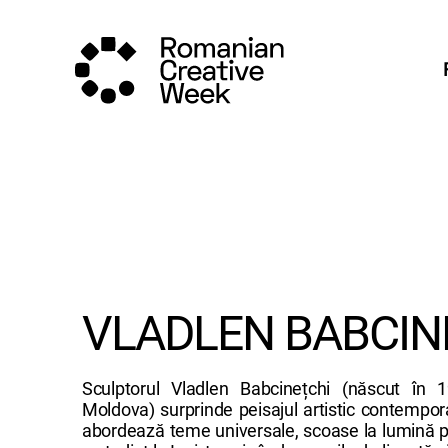
VLADLEN BABCIN
Sculptorul Vladlen Babcinețchi (născut în 
Moldova) surprinde peisajul artistic contempor
abordează teme universale, scoase la lumină pri