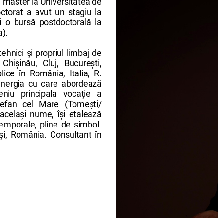
și master la Universitatea de
octorat a avut un stagiu la
i o bursă postdoctorală la
a).
ehnici și propriul limbaj de
 Chișinău, Cluj, București,
lice în România, Italia, R.
 energia cu care abordează
niu principala vocație a
tefan cel Mare (Tomești/
 același nume, își etalează
temporale, pline de simbol.
ași, România. Consultant în