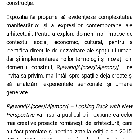
construcție.
Expoziția își propune să evidențieze complexitatea
manifestărilor și a expresiilor contemporane ale
arhitecturii. Pentru a explora domenii noi, impuse de
contextul social, economic, cultural, pentru a
identifica direcțiile de dezvoltare ale spațiului urban,
dar și implementarea noilor tehnologii și inovații din
domeniul construit, R
[ewind]A[cces]M[emory]
ne
invită să privim, mai întâi, spre spațiile deja create și
să analizăm experiențele senzoriale și umane
generate.
R[ewind]A[cces]M[emory] – Looking Back with New
Perspective
va inspira publicul prin expunerea celor
mai creative proiecte românești de arhitectură, care
au fost premiate și nominalizate la edițiile din 2015,