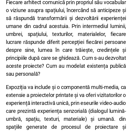
Fiecare arhitect comunică prin propriul său vocabular
o viziune asupra spațiului, încercând să anticipeze și
să răspundă transformării și dezvoltării experienței
umane din cadrul acestuia. Prin intermediul luminii,
umbrei, spațiului, texturilor, materialelor, fiecare
lucrare răspunde diferit percepției fiecărei persoane
despre sine, lumea în care trăiește, credințele și
principiile după care se ghidează. Cum s-au dezvoltat
aceste proiecte? Cum au modelat existența publică
sau personală?
Expoziția va include și o componentă multi-media, ca
extensie a proiectelor printate și va oferi vizitatorilor o
experiență interactivă unică, prin eseurile video-audio
care prezintă experiența senzorială (dialogul lumină-
umbră, spațiu, texturi, materiale) și umană. din
spațiile generate de procesul de proiectare și