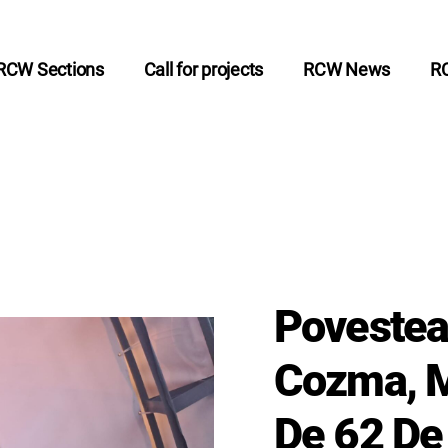
RCW Sections
Call for projects
RCW News
R
Povestea
Cozma, M
De 62 De