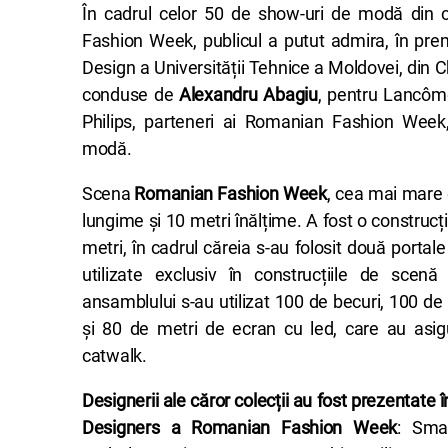
În cadrul celor 50 de show-uri de modă din c
Fashion Week, publicul a putut admira, în premi
Design a Universității Tehnice a Moldovei, din 
conduse de
Alexandru Abagiu
, pentru Lancôm
Philips, parteneri ai Romanian Fashion Week,
modă.
Scena
Romanian Fashion Week
, cea mai mare 
lungime și 10 metri înălțime. A fost o construc
metri, în cadrul căreia s-au folosit două porta
utilizate exclusiv în construcțiile de scenă 
ansamblului s-au utilizat 100 de becuri, 100 d
și 80 de metri de ecran cu led, care au asig
catwalk.
Designerii ale căror colecții au fost prezentate 
Designers a Romanian Fashion Week
: Sma