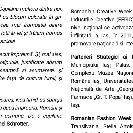
Copilăria multora dintre noi.
Romanian Creative Week e
l cu blocuri colorate în gri-
Industriile Creative (FEPIC
 cea mai frumoasă dintre
nivel naţional ce activeaz
 toții la fel și trăiam frumos
Înfiinţată la Iaşi, în 20
crizia!
promovare naţională şi inter
cut împreună. Și, mai ales,
Parteneri Strategici a
ipurile, justificate absurd
Municipiului Iași, Palas,
 înseamnă și asumarere, și
Complexul Muzeal Național 
e față de cultura lumii, și
Române Iași, Universitatea
Națională de Arte „Georg
Farmacie „Gr. T. Popa” Iași,
cearcă, încă timid, să spargă
Iași.
 o ducă împreună. Români și
ri comune. De o copilărie
Romanian Fashion Week 
inei Schrotter
.
Transilvania, Stella Art