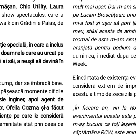
ășan, Chic Utility, Laura
mult mai ușor. Dar m-am sim
ui show spectaculos, care a
pe Lucian Broscățean, unul 
twalk din Grădinile Palas, de
mi-a fost și ușor să port ți
meu, stilul acesta de arhi
tocmai de asta m-am simțit 
e specială, în care a inclus
aranjată pentru podium de
e doamnele care au urcat pe
duminică, imediat după c
ai săi, a reușit să devină în
Week.
E încântată de existența e
cump, dar se îmbracă bine.
consideră extrem de impor
ă depășească momente dificile
acestuia timp de zece zile 
sie inginer, apoi agent de
sor, Ofelia Cozma și-a făcut
„
În fiecare an, vin la
iențe pe care le consideră
evenimentul acesta este p
eminitate atât prin ceea ce
m-aș bucura ca toți ieșenii
săptămâna RCW, este animat