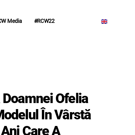
CW Media
#RCW22
 Doamnei Ofelia
odelul În Vârstă
 Ani Care A