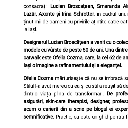
consacrați:
Lucian Broscațean, Smaranda Alm
Lazăr, Axente și Irina Schrotter
, în cadrul un
ținut mii de oameni cu privirile ațintite către ca
la Iași.
Designerul Lucian Broscățean a venit cu o colecți
modele cu vârste de peste 50 de ani. Una dintr
catwalk este Ofelia Cozma, care, la cei 62 de ani 
Iași o imagine a rafinamentului și a eleganței.
Ofelia Cozma
mărturisește că nu se îmbracă s
Stilul l-a avut mereu cu ea și cu stil a reușit s
dintr-o viață plină de transformări.
De profe
asigurări, skin-care therapist, designer, profe
acum o carieră din a scrie pe blogul ei exper
semnificative.
Practic, ea este un ghid pentru f