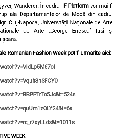
gyver, Wanderer. În cadrul
IF Platform
vor mai fi
 grup ale Departamentelor de Modă din cadrul
sign Cluj-Napoca, Universității Naționale de Arte
 Naționale de Arte „George Enescu” Iași și
mișoara.
e ale Romanian Fashion Week pot fi urmărite aici:
/watch?v=VIdLp5M67cI
m/watch?v=Vquh8nSFCY0
/watch?v=BBPPTrTo5Jc&t=524s
m/watch?v=quUm1zOLY24&t=6s
/watch?v=rc_r7xyLLds&t=1011s
TIVE WEEK