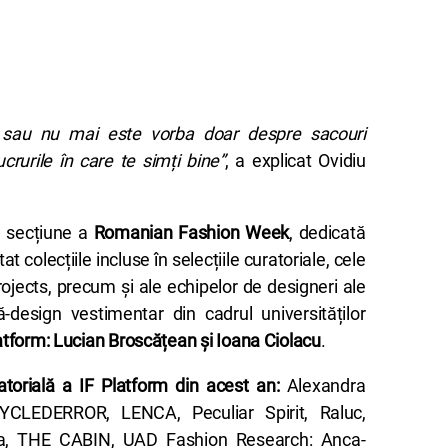
e sau nu mai este vorba doar despre sacouri
crurile în care te simți bine”
, a explicat Ovidiu
 secțiune a
Romanian Fashion Week
, dedicată
at colecțiile incluse în selecțiile curatoriale, cele
Projects, precum și ale echipelor de designeri ale
esign vestimentar din cadrul universităților
atform: Lucian Broscățean și
Ioana Ciolacu
.
ratorială a IF Platform din acest an:
Alexandra
CYCLEDERROR, LENCA, Peculiar Spirit, Raluc,
, THE CABIN, UAD Fashion Research: Anca-