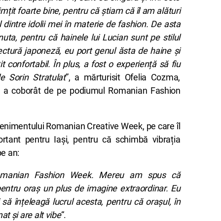
țit foarte bine, pentru că știam că îl am alături
dintre idolii mei în materie de fashion. De asta
nuta, pentru că hainele lui Lucian sunt pe stilul
tectură japoneză, eu port genul ăsta de haine și
confortabil. În plus, a fost o experiență să fiu
 Sorin Stratulat
”, a mărturisit Ofelia Cozma,
e a coborât de pe podiumul Romanian Fashion
venimentului Romanian Creative Week, pe care îl
tant pentru Iași, pentru că schimbă vibrația
pe an:
 Romanian Fashion Week. Mereu am spus că
entru oraș un plus de imagine extraordinar. Eu
 să înțeleagă lucrul acesta, pentru că orașul, în
 și are alt vibe
“.