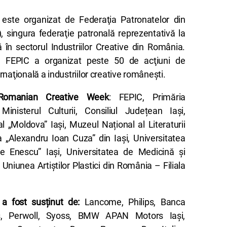
ste organizat de Federaţia Patronatelor din
), singura federaţie patronală reprezentativă la
ă în sectorul Industriilor Creative din România.
11, FEPIC a organizat peste 50 de acţiuni de
naţională a industriilor creative româneşti.
i Romanian Creative Week
: FEPIC, Primăria
 Ministerul Culturii, Consiliul Județean Iași,
„Moldova” Iași, Muzeul Național al Literaturii
 „Alexandru Ioan Cuza” din Iași, Universitatea
e Enescu” Iași, Universitatea de Medicină și
 Uniunea Artiștilor Plastici din România – Filiala
a fost susținut de:
Lancome, Philips, Banca
ois, Perwoll, Syoss, BMW APAN Motors Iași,