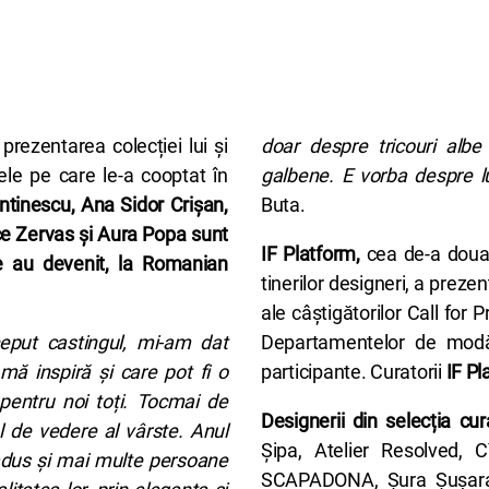
prezentarea colecției lui și
doar despre tricouri alb
e pe care le-a cooptat în
galbene. E vorba despre lu
tinescu, Ana Sidor Crișan,
Buta.
ce Zervas și Aura Popa
sunt
IF Platform,
cea de-a doua
e au devenit, la Romanian
tinerilor designeri, a prezent
ale câștigătorilor Call for 
eput castingul, mi-am dat
Departamentelor de modă-d
ă inspiră și care pot fi o
participante. Curatorii
IF Pl
pentru noi toți. Tocmai de
Designerii din selecția cu
 de vedere al vârste. Anul
Șipa, Atelier Resolved, 
adus și mai multe persoane
SCAPADONA, Șura Șușara