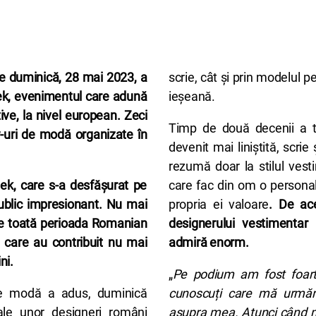
 duminică, 28 mai 2023, a
scrie, cât și prin modelul p
ek, evenimentul care adună
ieșeană.
ive, la nivel european. Zeci
Timp de două decenii a tr
-uri de modă organizate în
devenit mai liniștită, scrie
rezumă doar la stilul vest
ek, care s-a desfășurat pe
care fac din om o personal
public impresionant. Nu mai
propria ei valoare
. De ac
 pe toată perioada Romanian
designerului vestimentar
 care au contribuit nu mai
admiră enorm.
ini.
„
Pe podium am fost foart
de modă a adus, duminică
cunoscuți care mă urmăre
 ale unor designeri români
asupra mea. Atunci când ma