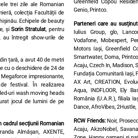
Greenfield Copou Residen
ele trei zile ale Romanian
Genio, Printco.
eră, colecția Facultății de
Chișinău. Echipele de beauty
Parteneri care au susținu
e, și
Sorin Stratulat
, pentru
Iulius Group, glo, Lancom
 au întregit show-urile de
Vodafone, Mobexpert, Pe
Motors Iași, Greenfield C
Smartwater, Dorna, Printco
din țară, a avut 40 de metri
Acaju, Czech In, Madison, 
ție cu o deschidere de 24 de
Fundația Comunitară Iași, 
le Megaforce impresionante,
AX Art, CREATION, Evoluc
de festival. În realizarea
Aqua, INDFLOOR, Ely Bass
e led-uri wash moving heads
România (U.A.R.), filiala 
urat jocul de lumini de pe
Dance, AfroVibes, 2Hustl
RCW Friends:
Noir, Prosec
în cadrul secțiunii Romanian
Acaju, AkzoNobel, Savana
randa Almășan, AXENTE,
Zone, Happy oameni și natur