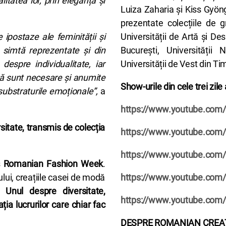
itatea lor, prin eleganța și
Luiza Zaharia și Kiss Gyön
prezentate colecțiile de
ipostaze ale feminității și
Universității de Artă și De
 simtă reprezentate și din
București, Universității
espre individualitate, iar
Universității de Vest din Ti
 că sunt necesare și anumite
Show-urile din cele trei zil
substraturile emoționale”,
a
https://www.youtube.com
rsitate,
transmis de colecția
https://www.youtube.co
https://www.youtube.com
s
Romanian Fashion Week
.
lui, creațiile casei de modă
https://www.youtube.co
d.
Unul despre diversitate,
https://www.youtube.com
ția lucrurilor care chiar fac
DESPRE ROMANIAN CREA