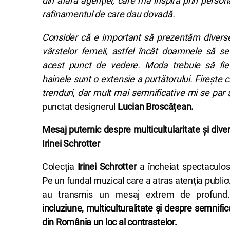
din afara agenției, care mă inspiră prin personal
rafinamentul de care dau dovadă.
Consider că e important să prezentăm diverse 
vârstelor femeii, astfel încât doamnele să se
acest punct de vedere. Moda trebuie să fie d
hainele sunt o extensie a purtătorului. Firește
trenduri, dar mult mai semnificative mi se par 
punctat designerul
Lucian Broscățean.
Mesaj puternic despre multicultularitate și dive
Irinei Schrotter
Colecția
Irinei Schrotter
a încheiat spectaculo
Pe un fundal muzical care a atras atenția publicu
au transmis un mesaj extrem de profun
incluziune, multiculturalitate
și despre semnifica
din România un loc al contrastelor.