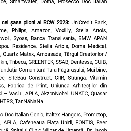
ce, Smartwater, Dorna, Prosecco Doc Italian
t cei șase piloni ai RCW 2023:
UniCredit Bank,
e, Philips, Amazon, Voxilily, Stella Artois,
rwoll, Syoss, Banca Transilvania, BMW APAN
opou Residence, Stella Artois, Dorna Medical,
, Quartz Matrix, Ambasada, Târgul Creatorilor /
Skin, Tribeca, GREENTEK, SSAB, Dentesse, CUIB,
Fundația Comunitară Țara Făgărașului, Mai bine,
e, SiteBau Construct, CIIR, Strunga, Vitamin
, Fabrica de Print, Uniunea Arhitecților din
Iași – Vaslui, APLA, AkzonNobel, UNATC, Quasar
e, HTRS, TanNăNaNa.
co Doc Italian Genio, Italtex Hangers, Promotop,
, APLA, Cafeneaua Piața Unirii, FONTIS, Beer
ă, Spitalul Clinic Militar de Urgență „Dr. Iacob