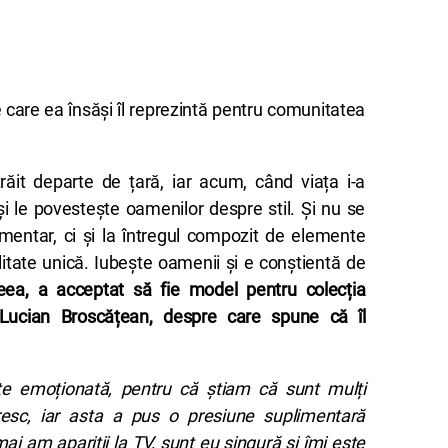
e care ea însăși îl reprezintă pentru comunitatea
ăit departe de țară, iar acum, când viața i-a
 și le povestește oamenilor despre stil. Și nu se
imentar, ci și la întregul compozit de elemente
itate unică. Iubește oamenii și e conștientă de
eea, a acceptat să fie model pentru colecția
 Lucian Broscățean, despre care spune că îl
e emoționată, pentru că știam că sunt mulți
sc, iar asta a pus o presiune suplimentară
i am apariții la TV, sunt eu singură și îmi este