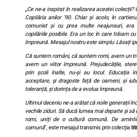
„
Ce ne-a inspirat în realizarea acestei colecții? 
Copilăria anilor ’90. Chiar și acolo, în cartieru
comunist și cu prea multe neajunsuri, era
copilăriile posibile. Era un loc în care trăiam cu
împreună. Mesajul nostru este simplu: Lăsați ipo
Că suntem români, că suntem romi, avem un tre
avem un viitor împreună. Prejudecățile, stereot
prin școli înalte, nu-și au locul. Educația
acceptare, și dragoste față de oameni, și iubir
toleranță, și dorința de a evolua împreună.
Ultimul deceniu ne-a arătat că noile generații în
vechile ziduri. Să ducă lumea mai departe și să
romi, uniți de o cultură comună. De aminti
comună
”, este mesajul transmis prin colecția
Ir