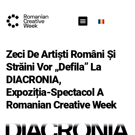
RCW Sections
Schedule
Call for projects
RCW News
RCW Media
#RCW22
Zeci De Artiști Români Și
Străini Vor „defila” La
DIACRONIA,
Expoziția-Spectacol A
Romanian Creative Week