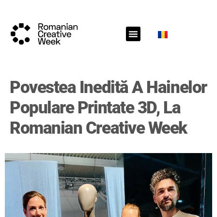
RCW Sections
Schedule
Call for projects
RCW News
RCW Media
#RCW22
Povestea Inedită A Hainelor
Populare Printate 3D, La
Romanian Creative Week