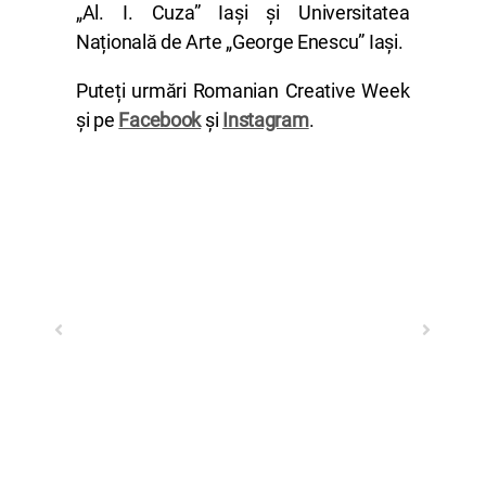
„Al. I. Cuza” Iași și Universitatea
Națională de Arte „George Enescu” Iași.
Puteți urmări Romanian Creative Week
și pe
Facebook
și
Instagram
.
Previous
Next