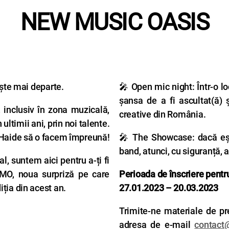
NEW MUSIC OASIS
ește mai departe.
🎤 Open mic night: Într-o lo
șansa de a fi ascultat(ă) 
inclusiv în zona muzicală,
creative din România.
ultimii ani, prin noi talente.
 Haide să o facem împreună!
🎤 The Showcase: dacă ești
band, atunci, cu siguranță, ai
l, suntem aici pentru a-ți fi
eMO, noua surpriză pe care
Perioada de înscriere pentru
ția din acest an.
27.01.2023 – 20.03.2023
Trimite-ne materiale de pr
adresa de e-mail
contact