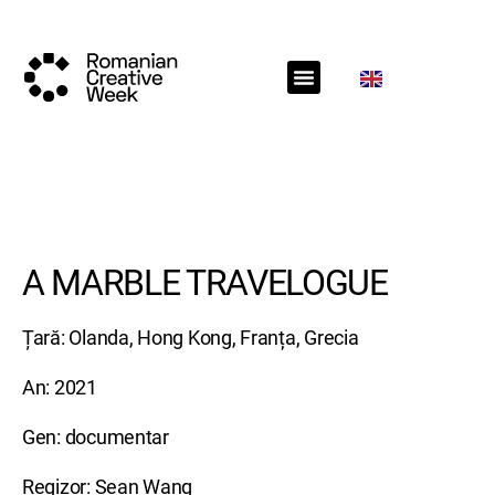
RCW Sections
Call for projects
RCW News
RCW Media
A MARBLE TRAVELOGUE
Țară: Olanda, Hong Kong, Franța, Grecia
An: 2021
Gen: documentar
Regizor: Sean Wang