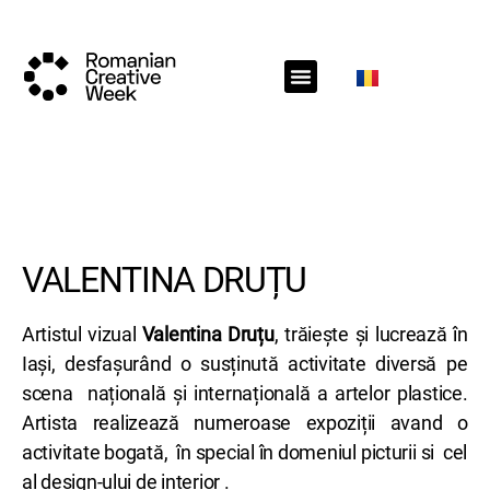
RCW Sections
Schedule
Call for projects
RCW News
RCW Media
#RCW22
VALENTINA DRUȚU
Artistul vizual
Valentina Druțu
, trăiește și lucrează în
Iași, desfașurând o susținută activitate diversă pe
scena națională și internațională a artelor plastice.
Artista realizează numeroase expoziții avand o
activitate bogată, în special în domeniul picturii si cel
al design-ului de interior .