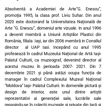
Absolventă a Academiei de Arte”G. Enescu”,
promoția 1995, la clasa prof. Liviu Suhar. Din anul
2020 este doctorand la Universitatea Națională de
Arte ”G. Enescu”, domeniul arte vizuale. In anul 1996
a devenit membră a Uniunii Artiștilor Plastici din
România, filiala Iași, iar din 2006 membră in Consiliul
director al UAP Iasi. Incepând cu anul 1995
profesează în cadrul Muzeului Național de Artă Iași-
Palatul Culturii, ca muzeograf, devenind director al
acestui muzeu în perioada 2007- 2021. Din 7
decembrie 2021 și până astăzi ocupa funcția de
manager în cadrul Complexului Muzeal Național
”Moldova” Iași- Palatul Culturii. In domeniile pictură și
design de interior, este unul dintre artiștii
reprezentativi ai generației sale, lucrările sale
regasindu-se în colecții muzeale și private din țară si